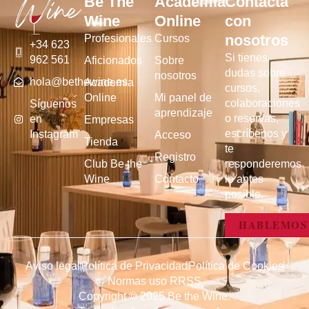
Be The
Academia
Contacta
Wine
Online
con
nosotros
Profesionales
Cursos
+34 623
Si tienes
962 561
Aficionados
Sobre
dudas sobre
nosotros
hola@bethewine.es
Academia
cursos,
Online
Mi panel de
colaboraciones
Síguenos
aprendizaje
o reservas,
en
Empresas
escríbenos y
Instagram
Acceso
Tienda
te
Registro
Club Be the
responderemos
Wine
Contacto
lo antes
posible.
HABLEMOS
Aviso legal
Política de Privacidad
Política de Cookies
Normas uso RRSS
Copyright © 2025 Be the Wine.