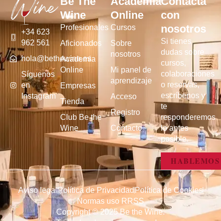
Be The
Academia
Contacta
Wine
Online
con
nosotros
Profesionales
Cursos
+34 623
Si tienes
962 561
Aficionados
Sobre
dudas sobre
nosotros
hola@bethewine.es
Academia
cursos,
Online
Mi panel de
colaboraciones
Síguenos
aprendizaje
o reservas,
en
Empresas
escríbenos y
Instagram
Acceso
Tienda
te
Registro
Club Be the
responderemos
Wine
Contacto
lo antes
posible.
HABLEMOS
Aviso legal
Política de Privacidad
Política de Cookies
Normas uso RRSS
Copyright © 2025 Be the Wine.