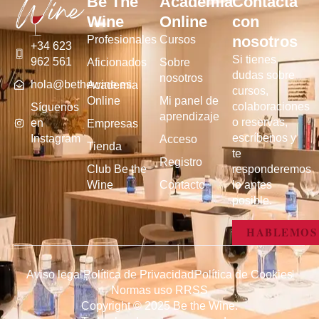
Be The
Academia
Contacta
Wine
Online
con
nosotros
Profesionales
Cursos
+34 623
Si tienes
962 561
Aficionados
Sobre
dudas sobre
nosotros
hola@bethewine.es
Academia
cursos,
Online
Mi panel de
colaboraciones
Síguenos
aprendizaje
o reservas,
en
Empresas
escríbenos y
Instagram
Acceso
Tienda
te
Registro
Club Be the
responderemos
Wine
Contacto
lo antes
posible.
HABLEMOS
Aviso legal
Política de Privacidad
Política de Cookies
Normas uso RRSS
Copyright © 2025 Be the Wine.