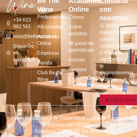
Be The
Academia
Contacta
Wine
Online
con
nosotros
Profesionales
Cursos
+34 623
Si tienes
962 561
Aficionados
Sobre
dudas sobre
nosotros
hola@bethewine.es
Academia
cursos,
Online
Mi panel de
colaboraciones
Síguenos
aprendizaje
o reservas,
en
Empresas
escríbenos y
Instagram
Acceso
Tienda
te
Registro
Club Be the
responderemos
Wine
Contacto
lo antes
posible.
HABLEMOS
Aviso legal
Política de Privacidad
Política de Cookies
Normas uso RRSS
Copyright © 2025 Be the Wine.