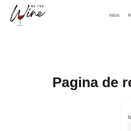
Ir
al
Inicio
M
contenido
Pagina de r
N