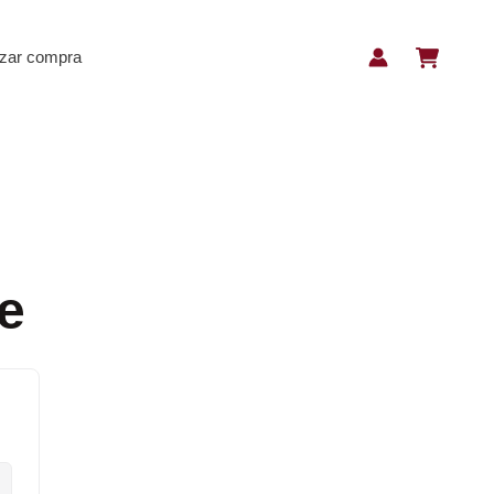
izar compra
e