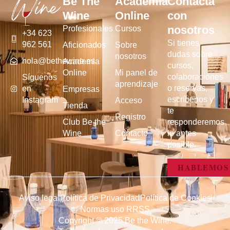
Be The
Academia
Contacta
Wine
Online
con
nosotros
Profesionales
Cursos
+34 623
Si tienes
962 561
Aficionados
Sobre
dudas sobre
nosotros
hola@bethewine.es
Academia
cursos,
Online
Mi panel de
colaboraciones
Síguenos
aprendizaje
o reservas,
en
Empresas
escríbenos y
Instagram
Acceso
Tienda
te
Registro
Club Be the
responderemos
Wine
Contacto
lo antes
posible.
HABLEMOS
Aviso legal
Política de Privacidad
Política de Cookies
Normas uso RRSS
Copyright © 2025 Be the Wine.