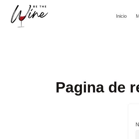
Ir
al
Inicio
M
contenido
Pagina de r
N