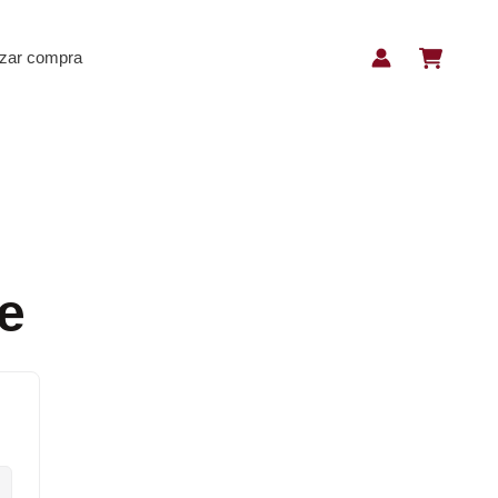
izar compra
e