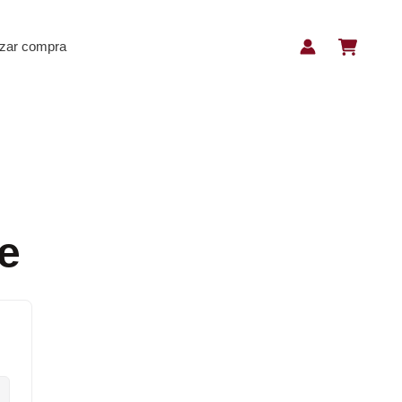
izar compra
e