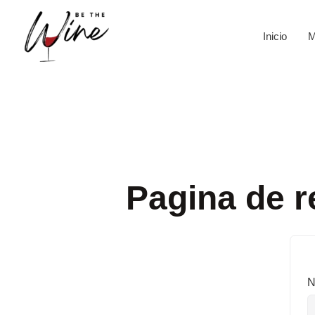
Ir
al
Inicio
M
contenido
Pagina de r
N