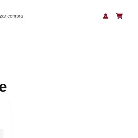
izar compra
e