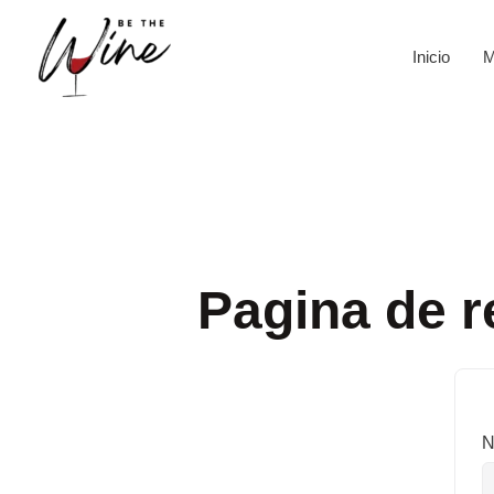
Ir
al
Inicio
M
contenido
Pagina de r
N