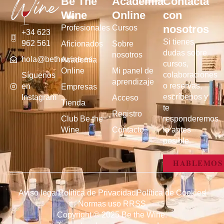
Be The
Academia
Contacta
Wine
Online
con
nosotros
Profesionales
Cursos
+34 623
Si tienes
962 561
Aficionados
Sobre
dudas sobre
nosotros
hola@bethewine.es
Academia
cursos,
Online
Mi panel de
colaboraciones
Síguenos
aprendizaje
o reservas,
en
Empresas
escríbenos y
Instagram
Acceso
Tienda
te
Registro
Club Be the
responderemos
Wine
Contacto
lo antes
posible.
HABLEMOS
Aviso legal
Política de Privacidad
Política de Cookies
Normas uso RRSS
Copyright © 2025 Be the Wine.