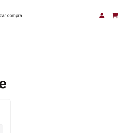
izar compra
e