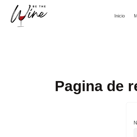
Ir
al
Inicio
M
contenido
Pagina de r
N