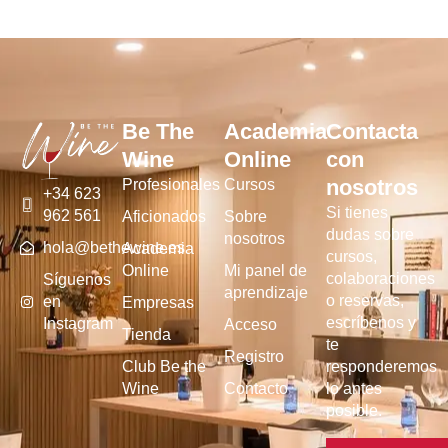
Be The
Academia
Contacta
Wine
Online
con
nosotros
Profesionales
Cursos
+34 623
Si tienes
962 561
Aficionados
Sobre
dudas sobre
nosotros
hola@bethewine.es
Academia
cursos,
Online
Mi panel de
colaboraciones
Síguenos
aprendizaje
o reservas,
en
Empresas
escríbenos y
Instagram
Acceso
Tienda
te
Registro
Club Be the
responderemos
Wine
Contacto
lo antes
posible.