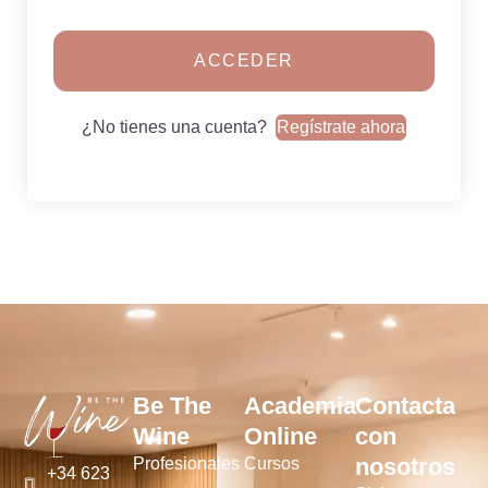
ACCEDER
¿No tienes una cuenta?
Regístrate ahora
Be The
Academia
Contacta
Wine
Online
con
nosotros
Profesionales
Cursos
+34 623