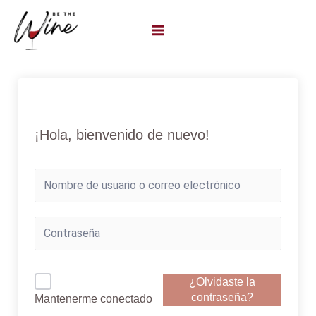
Ir
al
contenido
¡Hola, bienvenido de nuevo!
¿Olvidaste la
contraseña?
Mantenerme conectado