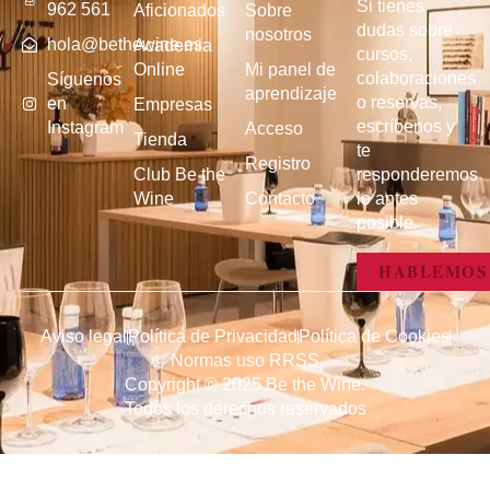
Si tienes
962 561
Aficionados
Sobre
dudas sobre
nosotros
hola@bethewine.es
Academia
cursos,
Online
Mi panel de
colaboraciones
Síguenos
aprendizaje
o reservas,
en
Empresas
escríbenos y
Instagram
Acceso
Tienda
te
Registro
Club Be the
responderemos
Wine
Contacto
lo antes
posible.
HABLEMOS
Aviso legal
Política de Privacidad
Política de Cookies
Normas uso RRSS
Copyright © 2025 Be the Wine.
Todos los derechos reservados