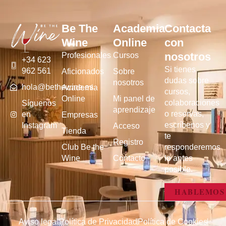
Be The
Academia
Contacta
Wine
Online
con
nosotros
Profesionales
Cursos
+34 623
Si tienes
962 561
Aficionados
Sobre
dudas sobre
nosotros
hola@bethewine.es
Academia
cursos,
Online
Mi panel de
colaboraciones
Síguenos
aprendizaje
o reservas,
en
Empresas
escríbenos y
Instagram
Acceso
Tienda
te
Registro
Club Be the
responderemos
Wine
Contacto
lo antes
posible.
HABLEMOS
Aviso legal
Política de Privacidad
Política de Cookies