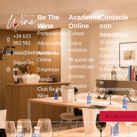
Be The
Academia
Contacta
Wine
Online
con
nosotros
Profesionales
Cursos
+34 623
Si tienes
962 561
Aficionados
Sobre
dudas sobre
nosotros
hola@bethewine.es
Academia
cursos,
Online
Mi panel de
colaboraciones
Síguenos
aprendizaje
o reservas,
en
Empresas
escríbenos y
Instagram
Acceso
Tienda
te
Registro
Club Be the
responderemos
Wine
Contacto
lo antes
posible.
HABLEMOS
Aviso legal
Política de Privacidad
Política de Cookies