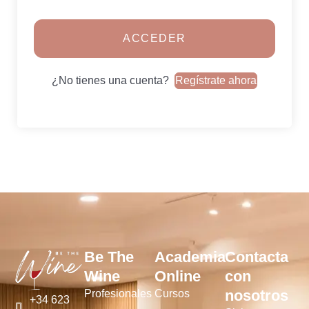
ACCEDER
¿No tienes una cuenta?
Regístrate ahora
Be The
Academia
Contacta
Wine
Online
con
nosotros
Profesionales
Cursos
+34 623