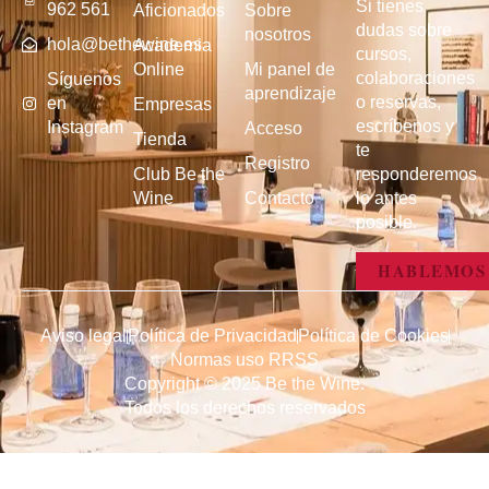
Si tienes
962 561
Aficionados
Sobre
dudas sobre
nosotros
hola@bethewine.es
Academia
cursos,
Online
Mi panel de
colaboraciones
Síguenos
aprendizaje
o reservas,
en
Empresas
escríbenos y
Instagram
Acceso
Tienda
te
Registro
Club Be the
responderemos
Wine
Contacto
lo antes
posible.
HABLEMOS
Aviso legal
Política de Privacidad
Política de Cookies
Normas uso RRSS
Copyright © 2025 Be the Wine.
Todos los derechos reservados