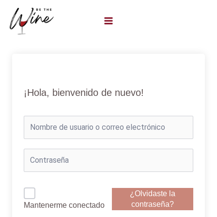
Ir
al
contenido
¡Hola, bienvenido de nuevo!
¿Olvidaste la
contraseña?
Mantenerme conectado