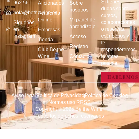
Si tienes
962 561
Aficionados
Sobre
dudas sobre
nosotros
hola@bethewine.es
Academia
cursos,
Online
Mi panel de
colaboraciones
Síguenos
aprendizaje
o reservas,
en
Empresas
escríbenos y
Instagram
Acceso
Tienda
te
Registro
Club Be the
responderemos
Wine
Contacto
lo antes
posible.
HABLEMOS
Aviso legal
Política de Privacidad
Política de Cookies
Normas uso RRSS
Copyright © 2025 Be the Wine.
Todos los derechos reservados