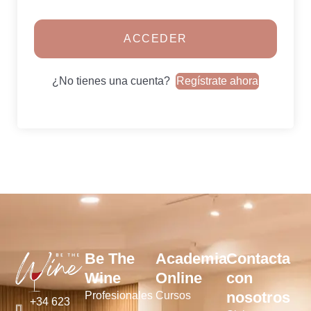
ACCEDER
¿No tienes una cuenta?
Regístrate ahora
Be The
Academia
Contacta
Wine
Online
con
nosotros
Profesionales
Cursos
+34 623