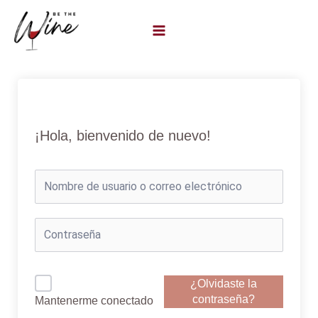
Ir
al
contenido
¡Hola, bienvenido de nuevo!
¿Olvidaste la
contraseña?
Mantenerme conectado