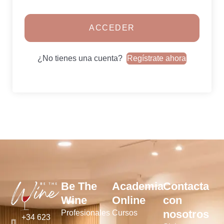
ACCEDER
¿No tienes una cuenta?
Regístrate ahora
Be The
Academia
Contacta
Wine
Online
con
nosotros
Profesionales
Cursos
+34 623