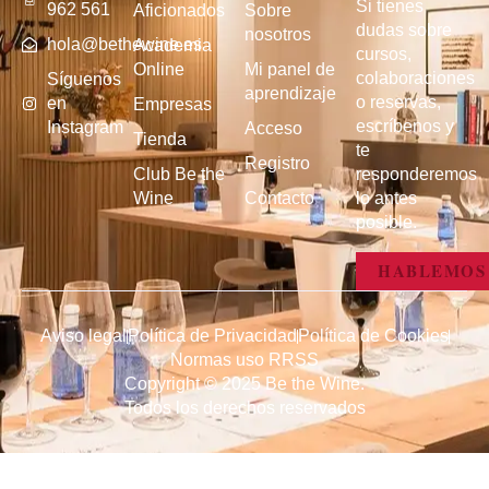
Si tienes
962 561
Aficionados
Sobre
dudas sobre
nosotros
hola@bethewine.es
Academia
cursos,
Online
Mi panel de
colaboraciones
Síguenos
aprendizaje
o reservas,
en
Empresas
escríbenos y
Instagram
Acceso
Tienda
te
Registro
Club Be the
responderemos
Wine
Contacto
lo antes
posible.
HABLEMOS
Aviso legal
Política de Privacidad
Política de Cookies
Normas uso RRSS
Copyright © 2025 Be the Wine.
Todos los derechos reservados