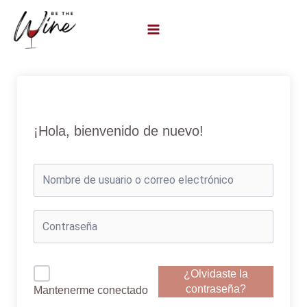
Ir
al
contenido
¡Hola, bienvenido de nuevo!
¿Olvidaste la
contraseña?
Mantenerme conectado