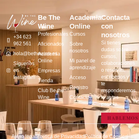
Be The
Academia
Contacta
Wine
Online
con
nosotros
Profesionales
Cursos
+34 623
Si tienes
962 561
Aficionados
Sobre
dudas sobre
nosotros
hola@bethewine.es
Academia
cursos,
Online
Mi panel de
colaboraciones
Síguenos
aprendizaje
o reservas,
en
Empresas
escríbenos y
Instagram
Acceso
Tienda
te
Registro
Club Be the
responderemos
Wine
Contacto
lo antes
posible.
HABLEMOS
Aviso legal
Política de Privacidad
Política de Cookies