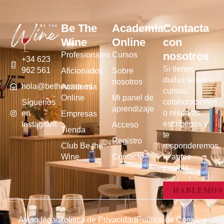
Be The
Academia
Contacta
Wine
Online
con
nosotros
Profesionales
Cursos
+34 623
Si tienes
962 561
Aficionados
Sobre
dudas sobre
nosotros
hola@bethewine.es
Academia
cursos,
Online
Mi panel de
colaboraciones
Síguenos
aprendizaje
o reservas,
en
Empresas
escríbenos y
Instagram
Acceso
Tienda
te
Registro
Club Be the
responderemos
Wine
Contacto
lo antes
posible.
HABLEMOS
Aviso legal
Política de Privacidad
Política de Cookies