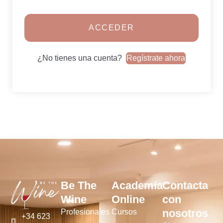
ACCEDER
¿No tienes una cuenta?
Regístrate ahora
Be The
Academia
Contacta
Wine
Online
con
nosotros
Profesionales
Cursos
+34 623