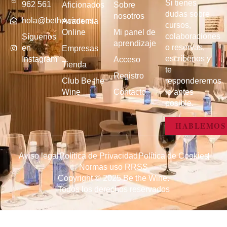
Si tienes
962 561
Aficionados
Sobre
dudas sobre
nosotros
hola@bethewine.es
Academia
cursos,
Online
Mi panel de
colaboraciones
Síguenos
aprendizaje
o reservas,
en
Empresas
escríbenos y
Instagram
Acceso
Tienda
te
Registro
Club Be the
responderemos
Wine
Contacto
lo antes
posible.
HABLEMOS
Aviso legal
Política de Privacidad
Política de Cookies
Normas uso RRSS
Copyright © 2025 Be the Wine.
Todos los derechos reservados