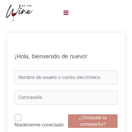
Ir
al
contenido
¡Hola, bienvenido de nuevo!
¿Olvidaste la
contraseña?
Mantenerme conectado