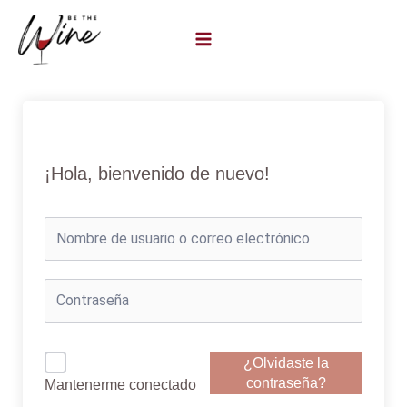
Ir
al
contenido
¡Hola, bienvenido de nuevo!
¿Olvidaste la
contraseña?
Mantenerme conectado