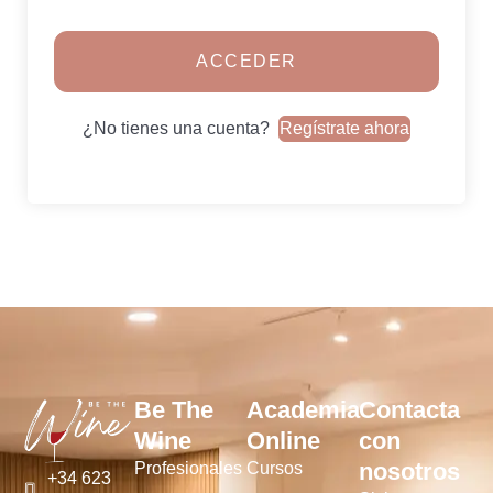
ACCEDER
¿No tienes una cuenta?
Regístrate ahora
Be The
Academia
Contacta
Wine
Online
con
nosotros
Profesionales
Cursos
+34 623