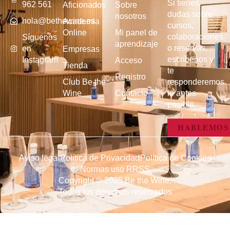
Si tienes
962 561
Aficionados
Sobre
dudas sobre
nosotros
hola@bethewine.es
Academia
cursos,
Online
Mi panel de
colaboraciones
Síguenos
aprendizaje
o reservas,
en
Empresas
escríbenos y
Instagram
Acceso
Tienda
te
Registro
Club Be the
responderemos
Wine
Contacto
lo antes
posible.
HABLEMOS
Aviso legal
Política de Privacidad
Política de Cookies
Normas uso RRSS
Copyright © 2025 Be the Wine.
Todos los derechos reservados