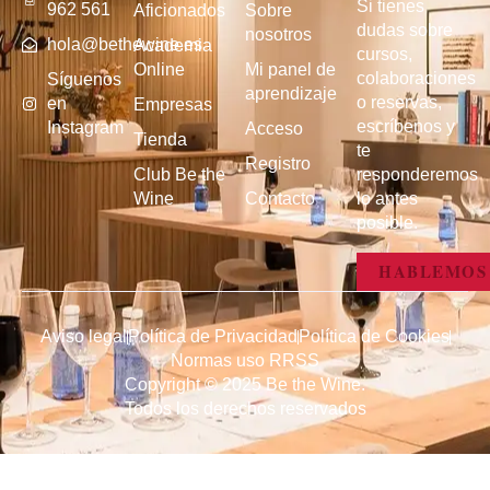
Si tienes
962 561
Aficionados
Sobre
dudas sobre
nosotros
hola@bethewine.es
Academia
cursos,
Online
Mi panel de
colaboraciones
Síguenos
aprendizaje
o reservas,
en
Empresas
escríbenos y
Instagram
Acceso
Tienda
te
Registro
Club Be the
responderemos
Wine
Contacto
lo antes
posible.
HABLEMOS
Aviso legal
Política de Privacidad
Política de Cookies
Normas uso RRSS
Copyright © 2025 Be the Wine.
Todos los derechos reservados