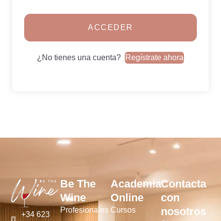
ACCEDER
¿No tienes una cuenta?
Regístrate ahora
Be The
Academia
Contacta
Wine
Online
con
nosotros
Profesionales
Cursos
+34 623