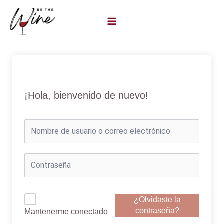
Ir
al
contenido
¡Hola, bienvenido de nuevo!
¿Olvidaste la
contraseña?
Mantenerme conectado