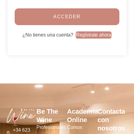
ACCEDER
¿No tienes una cuenta?
Regístrate ahora
Be The
Academia
Contacta
Wine
Online
con
nosotros
Profesionales
Cursos
+34 623