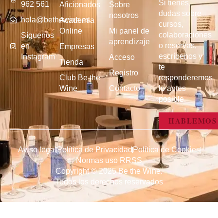
Si tienes
962 561
Aficionados
Sobre
dudas sobre
nosotros
hola@bethewine.es
Academia
cursos,
Online
Mi panel de
colaboraciones
Síguenos
aprendizaje
o reservas,
en
Empresas
escríbenos y
Instagram
Acceso
Tienda
te
Registro
Club Be the
responderemos
Wine
Contacto
lo antes
posible.
HABLEMOS
Aviso legal
Política de Privacidad
Política de Cookies
Normas uso RRSS
Copyright © 2025 Be the Wine.
Todos los derechos reservados