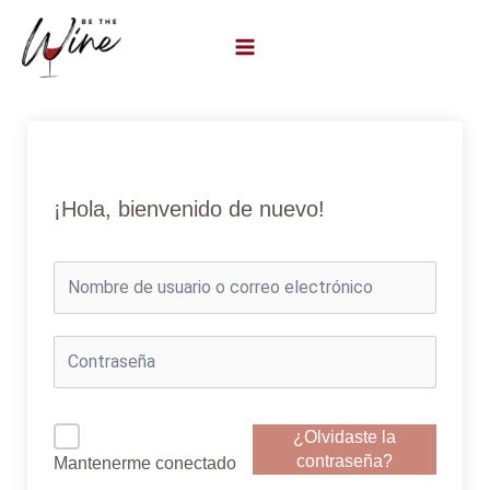
Ir
al
contenido
¡Hola, bienvenido de nuevo!
¿Olvidaste la
contraseña?
Mantenerme conectado