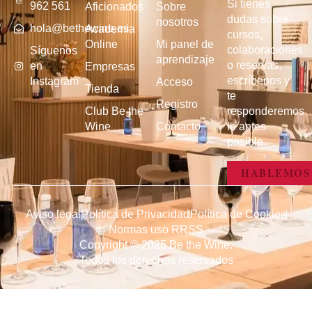
Si tienes
962 561
Aficionados
Sobre
dudas sobre
nosotros
hola@bethewine.es
Academia
cursos,
Online
Mi panel de
colaboraciones
Síguenos
aprendizaje
o reservas,
en
Empresas
escríbenos y
Instagram
Acceso
Tienda
te
Registro
Club Be the
responderemos
Wine
Contacto
lo antes
posible.
HABLEMOS
Aviso legal
Política de Privacidad
Política de Cookies
Normas uso RRSS
Copyright © 2025 Be the Wine.
Todos los derechos reservados