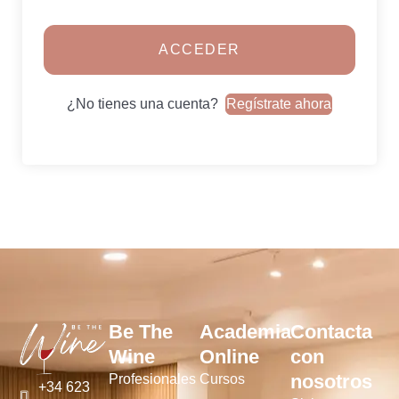
ACCEDER
¿No tienes una cuenta?
Regístrate ahora
Be The
Academia
Contacta
Wine
Online
con
nosotros
Profesionales
Cursos
+34 623