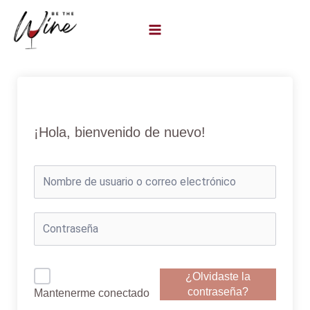
Ir
al
contenido
¡Hola, bienvenido de nuevo!
¿Olvidaste la
contraseña?
Mantenerme conectado