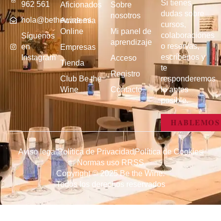
Si tienes
962 561
Aficionados
Sobre
dudas sobre
nosotros
hola@bethewine.es
Academia
cursos,
Online
Mi panel de
colaboraciones
Síguenos
aprendizaje
o reservas,
en
Empresas
escríbenos y
Instagram
Acceso
Tienda
te
Registro
Club Be the
responderemos
Wine
Contacto
lo antes
posible.
HABLEMOS
Aviso legal
Política de Privacidad
Política de Cookies
Normas uso RRSS
Copyright © 2025 Be the Wine.
Todos los derechos reservados