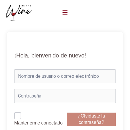
Ir
al
contenido
¡Hola, bienvenido de nuevo!
¿Olvidaste la
contraseña?
Mantenerme conectado