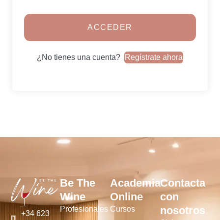
ACCEDER
¿No tienes una cuenta?
Regístrate ahora
Be The
Academia
Contacta
Wine
Online
con
nosotros
Profesionales
Cursos
+34 623