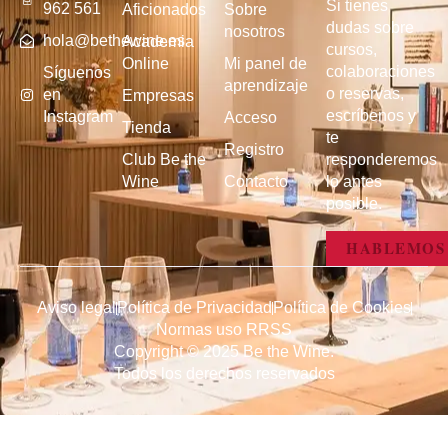
Si tienes
962 561
Aficionados
Sobre
dudas sobre
nosotros
hola@bethewine.es
Academia
cursos,
Online
Mi panel de
colaboraciones
Síguenos
aprendizaje
o reservas,
en
Empresas
escríbenos y
Instagram
Acceso
Tienda
te
Registro
Club Be the
responderemos
Wine
Contacto
lo antes
posible.
HABLEMOS
Aviso legal
Política de Privacidad
Política de Cookies
Normas uso RRSS
Copyright © 2025 Be the Wine.
Todos los derechos reservados