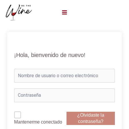
Ir
al
contenido
¡Hola, bienvenido de nuevo!
¿Olvidaste la
contraseña?
Mantenerme conectado