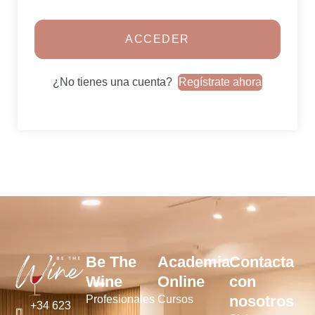
ACCEDER
¿No tienes una cuenta?
Regístrate ahora
Be The
Academia
Contacta
Wine
Online
con
nosotros
Profesionales
Cursos
+34 623