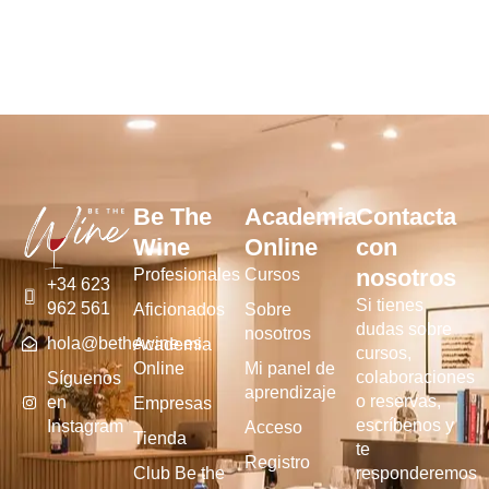
Be The
Academia
Contacta
Wine
Online
con
nosotros
Profesionales
Cursos
+34 623
Si tienes
962 561
Aficionados
Sobre
dudas sobre
nosotros
hola@bethewine.es
Academia
cursos,
Online
Mi panel de
colaboraciones
Síguenos
aprendizaje
o reservas,
en
Empresas
escríbenos y
Instagram
Acceso
Tienda
te
Registro
Club Be the
responderemos