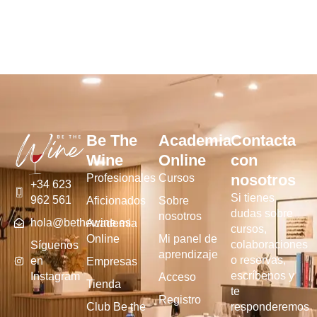
Be The
Academia
Contacta
Wine
Online
con
nosotros
Profesionales
Cursos
+34 623
Si tienes
962 561
Aficionados
Sobre
dudas sobre
nosotros
hola@bethewine.es
Academia
cursos,
Online
Mi panel de
colaboraciones
Síguenos
aprendizaje
o reservas,
en
Empresas
escríbenos y
Instagram
Acceso
Tienda
te
Registro
Club Be the
responderemos