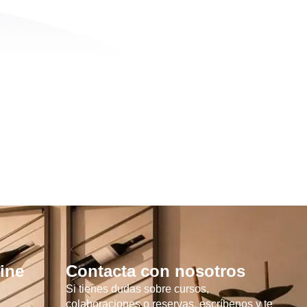
ine
Contacta con nosotros
Si tienes dudas sobre cursos,
colaboraciones o reservas, escríbenos y te