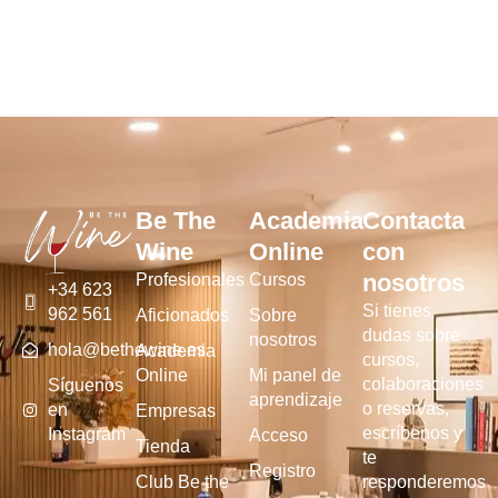
Be The
Academia
Contacta
Wine
Online
con
nosotros
Profesionales
Cursos
+34 623
Si tienes
962 561
Aficionados
Sobre
dudas sobre
nosotros
hola@bethewine.es
Academia
cursos,
Online
Mi panel de
colaboraciones
Síguenos
aprendizaje
o reservas,
en
Empresas
escríbenos y
Instagram
Acceso
Tienda
te
Registro
Club Be the
responderemos