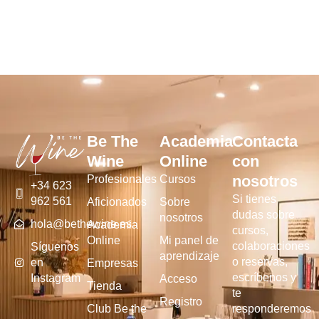
Be The
Academia
Contacta
Wine
Online
con
nosotros
Profesionales
Cursos
+34 623
Si tienes
962 561
Aficionados
Sobre
dudas sobre
nosotros
hola@bethewine.es
Academia
cursos,
Online
Mi panel de
colaboraciones
Síguenos
aprendizaje
o reservas,
en
Empresas
escríbenos y
Instagram
Acceso
Tienda
te
Registro
Club Be the
responderemos